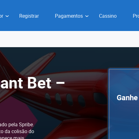
or
Registrar
Pagamentos
Cassino
Pr
ant Bet –
Ganhe
ado pela Spribe.
o da colisão do
manece mais