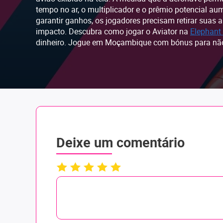
tempo no ar, o multiplicador e o prêmio potencial a
garantir ganhos, os jogadores precisam retirar suas 
impacto. Descubra como jogar o Aviator na
Elephant
dinheiro. Jogue em Moçambique com bónus para não 
Deixe um comentário