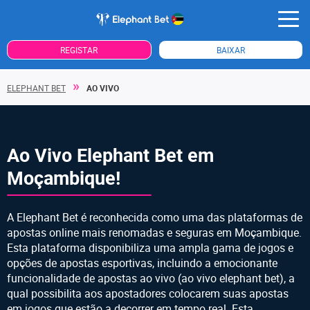
REGISTAR
BAIXAR
ELEPHANT BET
AO VIVO
Ao Vivo Elephant Bet em
Moçambique!
A Elephant Bet é reconhecida como uma das plataformas de
apostas online mais renomadas e seguras em Moçambique.
Esta plataforma disponibiliza uma ampla gama de jogos e
opções de apostas esportivas, incluindo a emocionante
funcionalidade de apostas ao vivo (ao vivo elephant bet), a
qual possibilita aos apostadores colocarem suas apostas
em jogos que estão a decorrer em tempo real. Esta