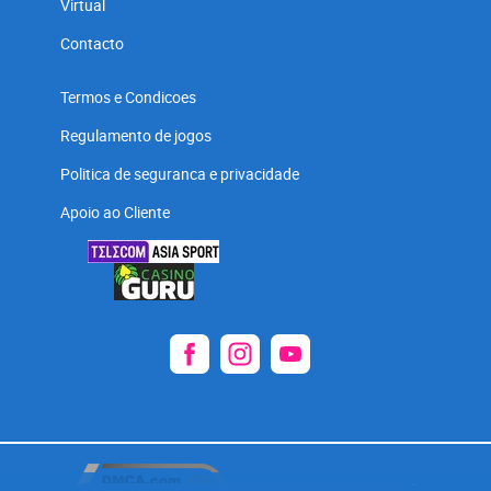
Virtual
Contacto
Termos e Condicoes
Regulamento de jogos
Politica de seguranca e privacidade
Apoio ao Cliente